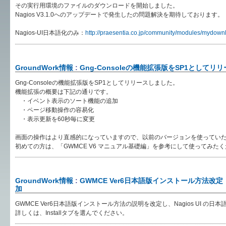
その実行用環境のファイルのダウンロードを開始しました。
Nagios V3.1.0へのアップデートで発生したの問題解決を期待しております。
Nagios-UI日本語化のみ：
http://praesentia.co.jp/community/modules/mydown
GroundWork情報
:
Gng-Consoleの機能拡張版をSP1としてリ
Gng-Consoleの機能拡張版をSP1としてリリースしました。
機能拡張の概要は下記の通りです。
・イベント表示のソート機能の追加
・ページ移動操作の容易化
・表示更新を60秒毎に変更
画面の操作はより直感的になっていますので、以前のバージョンを使ってい
初めての方は、「GWMCE V6 マニュアル基礎編」を参考にして使ってみた
GroundWork情報
:
GWMCE Ver6日本語版インストール方法改定 
加
GWMCE Ver6日本語版インストール方法の説明を改定し、Nagios UI の
詳しくは、Installタブを選んでください。