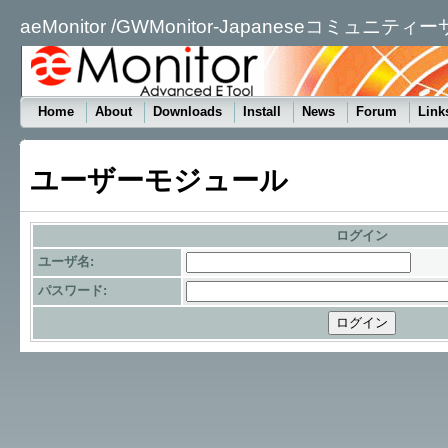
aeMonitor /GWMonitor-Japaneseコミュニティ
Home
About
Downloads
Install
News
Forum
Link
ユーザーモジュール
ログイン
ユーザ名:
パスワード: