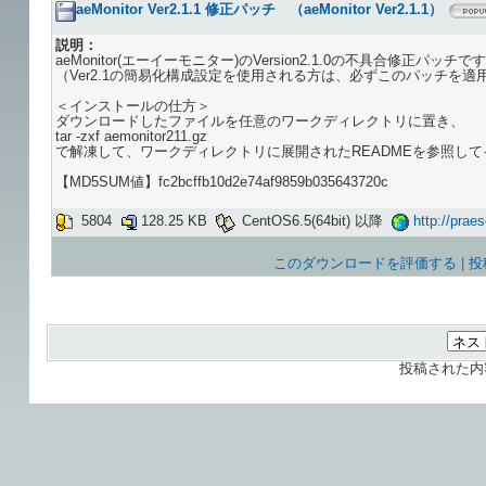
aeMonitor Ver2.1.1 修正パッチ （aeMonitor Ver2.1.1）
説明：
aeMonitor(エーイーモニター)のVersion2.1.0の不具合修正パ
（Ver2.1の簡易化構成設定を使用される方は、必ずこのパッチを
＜インストールの仕方＞
ダウンロードしたファイルを任意のワークディレクトリに置き、
tar -zxf aemonitor211.gz
で解凍して、ワークディレクトリに展開されたREADMEを参照し
【MD5SUM値】fc2bcffb10d2e74af9859b035643720c
5804
128.25 KB
CentOS6.5(64bit) 以降
http://praes
このダウンロードを評価する
|
投
投稿された内