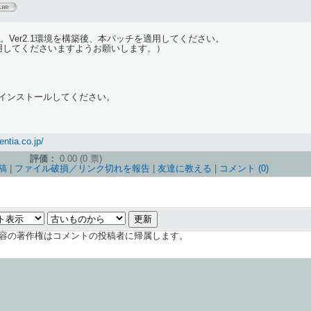
ッチです。Ver2.1環境を構築後、本パッチを適用してください。
適用してくださいますようお願いします。）
てインストールしてください。
entia.co.jp/
評価：
0.00 (0 票)
稿
|
ファイル破損／リンク切れを報告
|
友達に教える
|
コメント (0)
容の著作権はコメントの投稿者に帰属します。