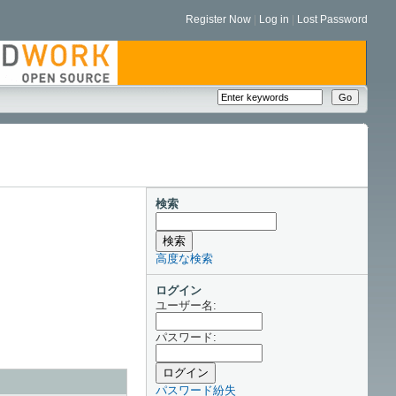
Register Now
|
Log in
|
Lost Password
検索
高度な検索
ログイン
ユーザー名:
パスワード:
パスワード紛失