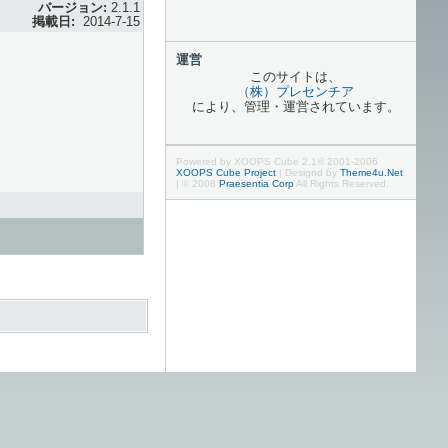
バージョン:
2.1.1
掲載日:
2014-7-15
運営
このサイトは、
（株）プレセンチア
により、管理・運営されています。
Powered by XOOPS Cube 2.1© 2001-2006
XOOPS Cube Project
|
Designd by
Theme4u.Net
| © 2008
Praesentia Corp
All Rights Reserved.